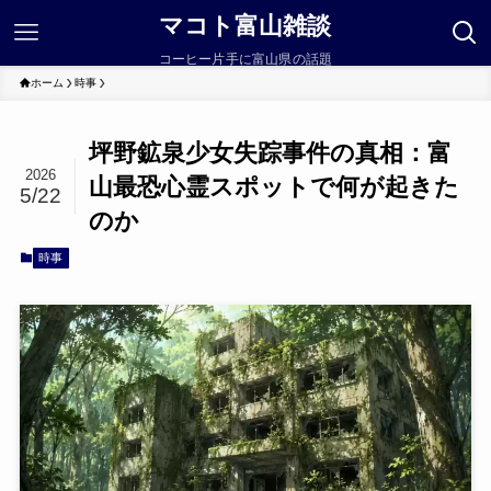
マコト富山雑談
コーヒー片手に富山県の話題
ホーム
時事
坪野鉱泉少女失踪事件の真相：富
2026
山最恐心霊スポットで何が起きた
5/22
のか
時事