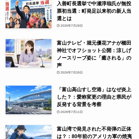
入善町長選挙で中瀬淳哉氏が無投
票初当選：町発足以来初の新人当
選とは
2026年7月29日
富山テレビ・堀元優花アナが櫛田
神社でオフショット公開：涼しげ
ノースリーブ姿に「癒される」の
声
2026年7月26日
「富山高山すし空港」はなぜ炎上
した？：愛称変更の理由と県民が
反発する背景を考察
2026年7月11日
富山湾で発見された不発弾の正体
は？：80年前のアメリカ軍の焼夷