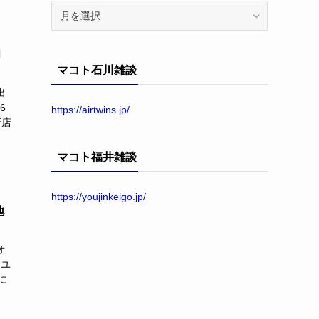
ア
ー
カ
月
イ
マコト石川雑談
ブ
出
6
https://airtwins.jp/
新店
マコト福井雑談
https://youjinkeigo.jp/
地
オ
ーユ
に