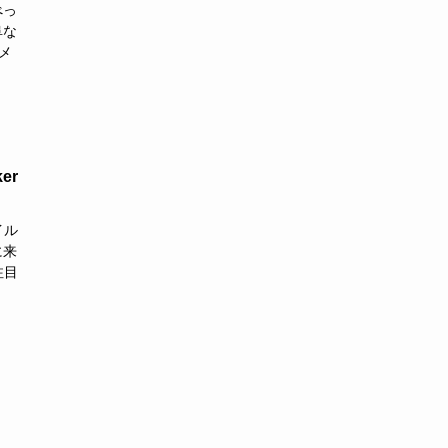
べっ
阜な
メ
er
イル
に来
注目