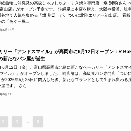
市総曲輪に沖縄発の高級しゃぶしゃぶ・すき焼き専門店「燦 別邸(さん 
) 富山店」がオープン予定です。 沖縄県に本店を構え、大阪や横浜、岐
国各地で人気を集める「燦 別邸」が、ついに北陸エリアへ初出店。 看板
の「あぐー豚...
6年6月15日
カリー「アンドスマイル」が高岡市に6月12日オープン：R Bak
の新たなパン屋が誕生
26年6月12日（金）、富山県高岡市北島に新たなベーカリー「アンドスマ
スマイル）」がオープンしました。 同店舗は、高級食パン専門店「つい
」が2026年5月25日に閉店した後、新たなブランドとして生まれ変わる
屋です。 さら...
6年6月11日
2
3
...
8