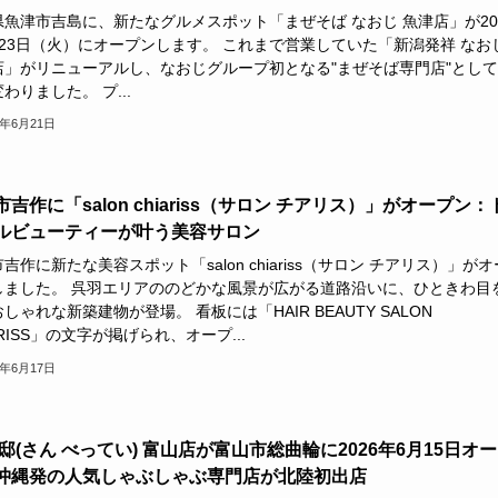
県魚津市吉島に、新たなグルメスポット「まぜそば なおじ 魚津店」が20
月23日（火）にオープンします。 これまで営業していた「新潟発祥 なお
店」がリニューアルし、なおじグループ初となる"まぜそば専門店"とし
わりました。 プ...
6年6月21日
吉作に「salon chiariss（サロン チアリス）」がオープン：
ルビューティーが叶う美容サロン
吉作に新たな美容スポット「salon chiariss（サロン チアリス）」がオ
しました。 呉羽エリアののどかな風景が広がる道路沿いに、ひときわ目
しゃれな新築建物が登場。 看板には「HAIR BEAUTY SALON
ARISS」の文字が掲げられ、オープ...
6年6月17日
別邸(さん べってい) 富山店が富山市総曲輪に2026年6月15日オ
沖縄発の人気しゃぶしゃぶ専門店が北陸初出店