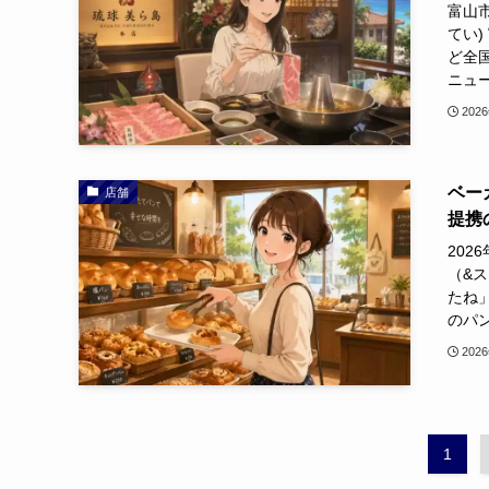
富山
てい
ど全
ニュー
202
ベー
店舗
提携
20
（&
たね
のパン
202
1