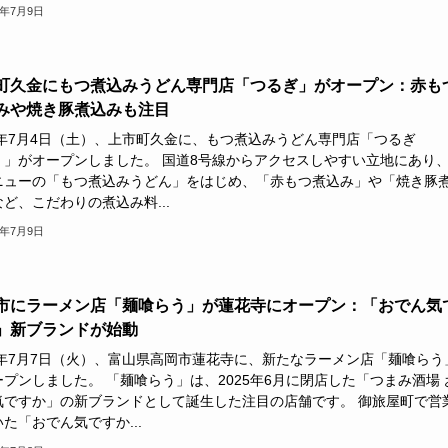
6年7月9日
町久金にもつ煮込みうどん専門店「つるぎ」がオープン：赤も
みや焼き豚煮込みも注目
26年7月4日（土）、上市町久金に、もつ煮込みうどん専門店「つるぎ
）」がオープンしました。 国道8号線からアクセスしやすい立地にあり
ニューの「もつ煮込みうどん」をはじめ、「赤もつ煮込み」や「焼き豚
ど、こだわりの煮込み料...
6年7月9日
市にラーメン店「麺喰らう」が蓮花寺にオープン：「おでん気
」新ブランドが始動
26年7月7日（火）、富山県高岡市蓮花寺に、新たなラーメン店「麺喰らう
プンしました。 「麺喰らう」は、2025年6月に閉店した「つまみ酒場 
気ですか」の新ブランドとして誕生した注目の店舗です。 御旅屋町で営
た「おでん気ですか...