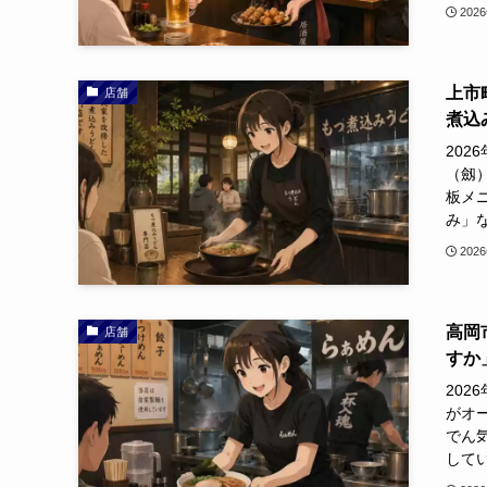
202
上市
店舗
煮込
20
（劔
板メ
み」な
202
高岡
店舗
すか
20
がオー
でん
してい