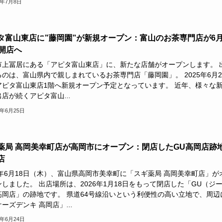
6年7月8日
タ富山東店に”藤岡園”が新規オープン：富山のお茶専門店が6
日開店へ
市上冨居にある「アピタ富山東店」に、新たな店舗がオープンします。 
のは、富山県内で親しまれているお茶専門店「藤岡園」。 2025年6月2
アピタ富山東店1階へ新規オープン予定となっています。 近年、様々な
店が続くアピタ富山...
6年6月25日
薬局 高岡美幸町店が高岡市にオープン：閉店したGU高岡店跡
店
6年6月18日（木）、富山県高岡市美幸町に「スギ薬局 高岡美幸町店」が
しました。 出店場所は、2026年1月18日をもって閉店した「GU（ジ
高岡店」の跡地です。 県道64号線沿いという利便性の高い立地で、周辺
ーズデンキ 高岡店」...
6年6月24日