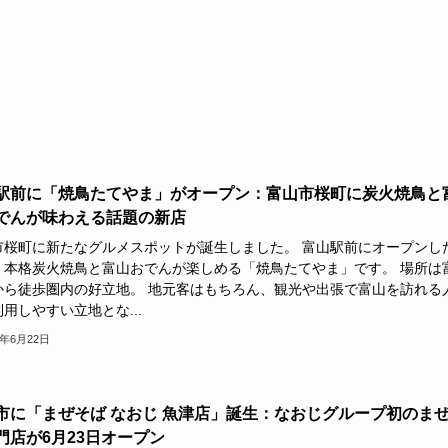
駅前に「焼鳥たてやま」がオープン：富山市桜町に炭火焼鳥と
でんが味わえる話題の新店
市桜町に新たなグルメスポットが誕生しました。 富山駅前にオープンし
、本格炭火焼鳥と富山おでんが楽しめる「焼鳥たてやま」です。 場所は
から徒歩圏内の好立地。 地元客はもちろん、観光や出張で富山を訪れる
用しやすい立地とな...
6年6月22日
市に「まぜそば なおじ 魚津店」誕生：なおじグループ初のま
門店が6月23日オープン