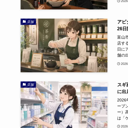
202
アピ
店舗
26
富山
店する
日に
舗の出
202
スギ
店舗
に出
202
ープン
ー）
は「ケ
202