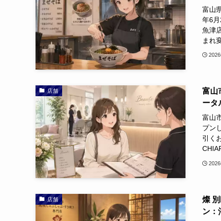
富山
年6
魚津
まれ変
202
富山市
店舗
ータ
富山市
プン
引くお
CHI
202
燦 
店舗
ン：