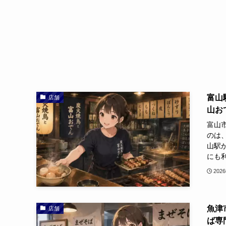
富山
店舗
山お
富山
のは
山駅
にも利
202
魚津
店舗
ば専