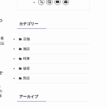
つ
カテゴリー
、看
店舗
煮込
施設
時事
破産
で
閉店
」
お
業
アーカイブ