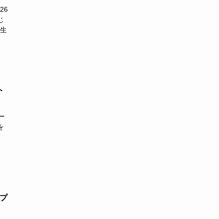
26
じ
て生
ト
ー
を
ープ