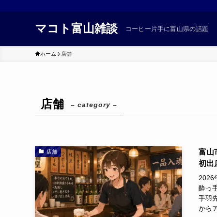
マコト富山雑談
コーヒー片手に富山県の話題
ホーム
店舗
店舗
– category –
富山
店舗
初出
20
酔っ
手羽
からア