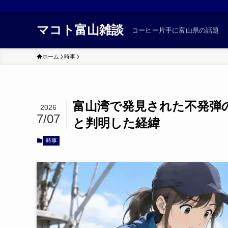
マコト富山雑談
コーヒー片手に富山県の話題
ホーム
時事
富山湾で発見された不発弾
2026
7/07
と判明した経緯
時事