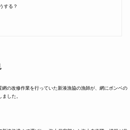
うする？
見
で定置網の改修作業を行っていた新湊漁協の漁師が、網にボンベの
しました。