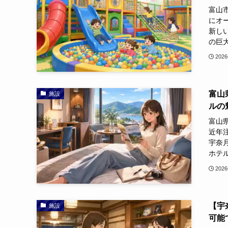
富山市
にオ
新し
の巨大
202
富山県
施設
ルの
富山県
近年
宇奈
ホテル
202
【宇
施設
可能