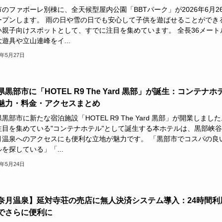
のファボーレ別棟に、全天候型屋内公園「BBTパーク」が2026年6月2
ープンします。 雨の日や雪の日でも安心して子供を遊ばせることができ
い親子向けスポットとして、すでに注目を集めています。 全長36メート
遊具や立山連峰をイ...
6年5月27日
黒部市に「HOTEL R9 The Yard 黒部」が誕生：コンテナホ
魅力・料金・アクセスまとめ
黒部市に新たな宿泊施設「HOTEL R9 The Yard 黒部」が開業しまし
注目を集めている"コンテナホテル"として誕生する本ホテルは、黒部峡
月温泉へのアクセスにも便利な立地が魅力です。 「黒部市でコスパの良
を探している」「...
6年5月24日
奈月温泉】延対寺荘の売店に無人決済システム導入：24時間利
でさらに便利に