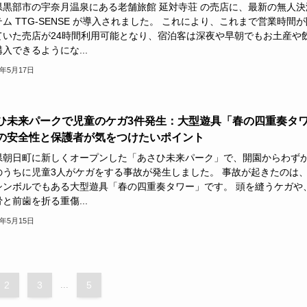
県黒部市の宇奈月温泉にある老舗旅館 延対寺荘 の売店に、最新の無人決
ム TTG-SENSE が導入されました。 これにより、これまで営業時間が
ていた売店が24時間利用可能となり、宿泊客は深夜や早朝でもお土産や
入できるようにな...
6年5月17日
ひ未来パークで児童のケガ3件発生：大型遊具「春の四重奏タ
の安全性と保護者が気をつけたいポイント
県朝日町に新しくオープンした「あさひ未来パーク」で、開園からわずか
のうちに児童3人がケガをする事故が発生しました。 事故が起きたのは
シンボルでもある大型遊具「春の四重奏タワー」です。 頭を縫うケガや
と前歯を折る重傷...
6年5月15日
2
3
...
5