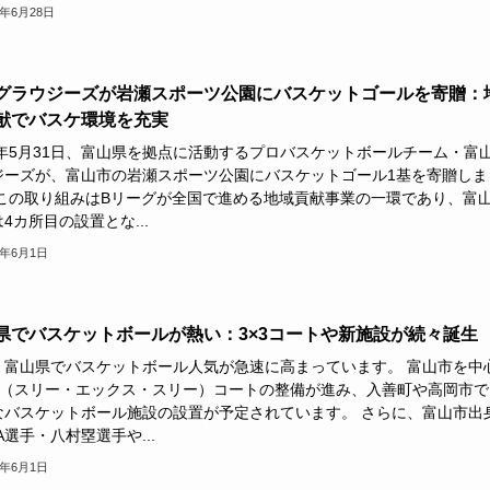
6年6月28日
グラウジーズが岩瀬スポーツ公園にバスケットゴールを寄贈：
献でバスケ環境を充実
25年5月31日、富山県を拠点に活動するプロバスケットボールチーム・富
ジーズが、富山市の岩瀬スポーツ公園にバスケットゴール1基を寄贈しま
 この取り組みはBリーグが全国で進める地域貢献事業の一環であり、富
4カ所目の設置とな...
6年6月1日
県でバスケットボールが熱い：3×3コートや新施設が続々誕生
、富山県でバスケットボール人気が急速に高まっています。 富山市を中
x3（スリー・エックス・スリー）コートの整備が進み、入善町や高岡市で
なバスケットボール施設の設置が予定されています。 さらに、富山市出
A選手・八村塁選手や...
6年6月1日