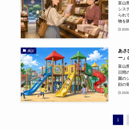
富山
システ
られ
物を購
202
あさ
施設
ー」
富山
日間
園の
顔の骨
202
1