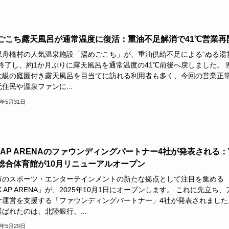
ごこち露天風呂が通常温度に復活：重油不足解消で41℃営業再
県舟橋村の人気温泉施設「湯めごこち」が、重油供給不足による“ぬる湯
を終了し、約1か月ぶりに露天風呂を通常温度の41℃前後へ戻しました。 
大級の庭園付き露天風呂を目当てに訪れる利用者も多く、今回の営業正
住民や温泉ファンに...
6年5月31日
K AP ARENAのファウンディングパートナー4社が発表される：
総合体育館が10月リニューアルオープン
市のスポーツ・エンターテインメントの新たな拠点として注目を集める
K AP ARENA」が、2025年10月1日にオープンします。 これに先立ち、
ナ運営を支援する「ファウンディングパートナー」4社が発表されました
ばれたのは、北陸銀行、...
6年5月29日