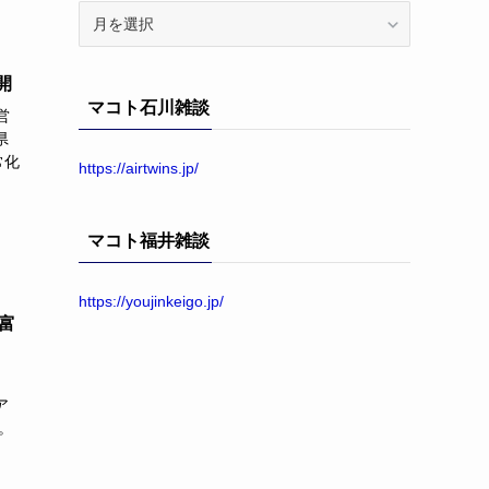
ア
ー
カ
開
イ
マコト石川雑談
ブ
営
県
常化
https://airtwins.jp/
マコト福井雑談
https://youjinkeigo.jp/
富
ア
。