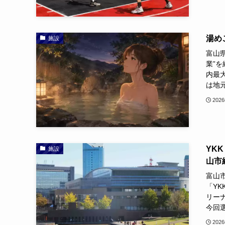
湯め
施設
富山
業”
内最
は地元
202
YK
施設
山市
富山
「YK
リー
今回選
202