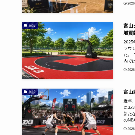
202
富山
施設
域貢
20
ラウ
た。
内では
202
富山
施設
近年
に3
新た
のNB
202