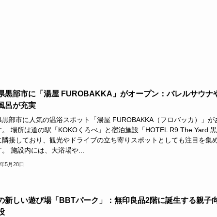
県黒部市に「湯屋 FUROBAKKA」がオープン：バレルサウナ
風呂が充実
黒部市に人気の温浴スポット「湯屋 FUROBAKKA（フロバッカ）」が
。 場所は道の駅「KOKOくろべ」と宿泊施設「HOTEL R9 The Yard 黒
に隣接しており、観光やドライブの立ち寄りスポットとしても注目を集
。 施設内には、大浴場や...
6年5月28日
の新しい遊び場「BBTパーク」：無印良品2階に誕生する親子
設