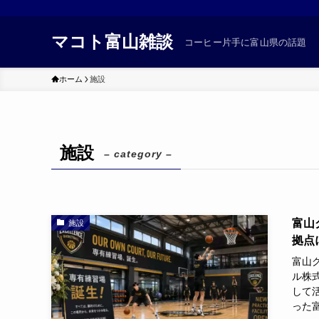
マコト富山雑談
コーヒー片手に富山県の話題
ホーム
施設
施設
– category –
富山
施設
拠点に
富山
ル株
して
った富