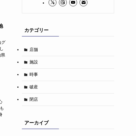
地
カテゴリー
山グ
し
店舗
山県
施設
時事
破産
閉店
心
も
身
アーカイブ