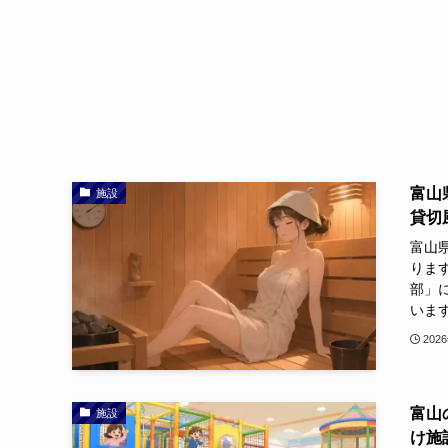
富山
施設
貸切
富山県
ります
部」
います
202
富山
施設
け施