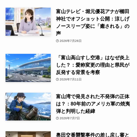
富山テレビ・堀元優花アナが櫛田
神社でオフショット公開：涼しげ
ノースリーブ姿に「癒される」の
声
2026年7月26日
「富山高山すし空港」はなぜ炎上
した？：愛称変更の理由と県民が
反発する背景を考察
2026年7月11日
富山湾で発見された不発弾の正体
は？：80年前のアメリカ軍の焼夷
弾と判明した経緯
2026年7月7日
奥田交番襲撃事件の差し戻し審と