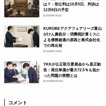
は？：初公判は10月5日、判決は
12月8日の予定
2026年7月4日
KUROBEアクアフェアリーズ富山
がけん責処分：消費税計算ミスに
よる債務超過の原因と株式会社化
での再出発
2026年7月3日
YKKが公正取引委員会から是正勧
告：発注単価が最大72.5％も低か
った問題の実態とは
2026年6月25日
コメント