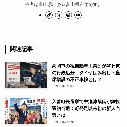
筆者は富山県出身＆富山県在住です。
関連記事
高岡市の種自動車工業所が40日間
の行政処分：タイヤはみ出し・座
席増設の不正車検とは？
2026年8月1日
入善町長選挙で中瀬淳哉氏が無投
票初当選：町発足以来初の新人当
選とは
2026年7月29日