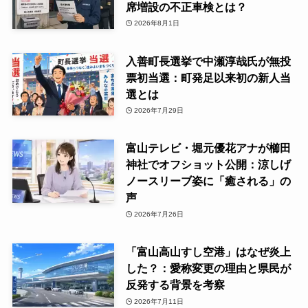
席増設の不正車検とは？
2026年8月1日
入善町長選挙で中瀬淳哉氏が無投
票初当選：町発足以来初の新人当
選とは
2026年7月29日
富山テレビ・堀元優花アナが櫛田
神社でオフショット公開：涼しげ
ノースリーブ姿に「癒される」の
声
2026年7月26日
「富山高山すし空港」はなぜ炎上
した？：愛称変更の理由と県民が
反発する背景を考察
2026年7月11日