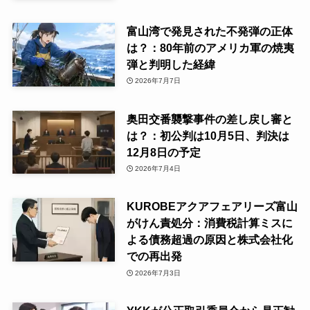
富山湾で発見された不発弾の正体
は？：80年前のアメリカ軍の焼夷
弾と判明した経緯
2026年7月7日
奥田交番襲撃事件の差し戻し審と
は？：初公判は10月5日、判決は
12月8日の予定
2026年7月4日
KUROBEアクアフェアリーズ富山
がけん責処分：消費税計算ミスに
よる債務超過の原因と株式会社化
での再出発
2026年7月3日