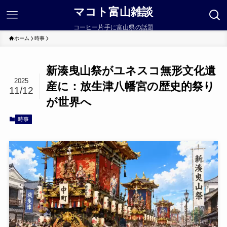
マコト富山雑談
コーヒー片手に富山県の話題
ホーム
時事
新湊曳山祭がユネスコ無形文化遺
2025
産に：放生津八幡宮の歴史的祭り
11/12
が世界へ
時事