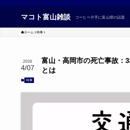
マコト富山雑談
コーヒー片手に富山県の話題
ホーム
時事
富山・高岡市の死亡事故：3
2026
4/07
とは
時事