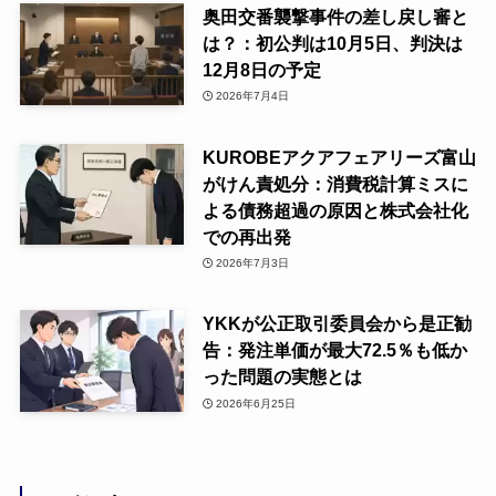
奥田交番襲撃事件の差し戻し審と
は？：初公判は10月5日、判決は
12月8日の予定
2026年7月4日
KUROBEアクアフェアリーズ富山
がけん責処分：消費税計算ミスに
よる債務超過の原因と株式会社化
での再出発
2026年7月3日
YKKが公正取引委員会から是正勧
告：発注単価が最大72.5％も低か
った問題の実態とは
2026年6月25日