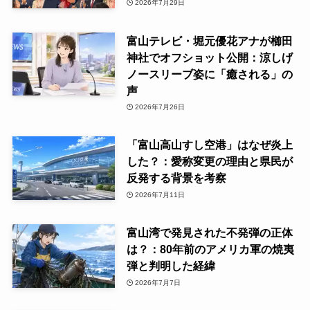
2026年7月29日
富山テレビ・堀元優花アナが櫛田
神社でオフショット公開：涼しげ
ノースリーブ姿に「癒される」の
声
2026年7月26日
「富山高山すし空港」はなぜ炎上
した？：愛称変更の理由と県民が
反発する背景を考察
2026年7月11日
富山湾で発見された不発弾の正体
は？：80年前のアメリカ軍の焼夷
弾と判明した経緯
2026年7月7日