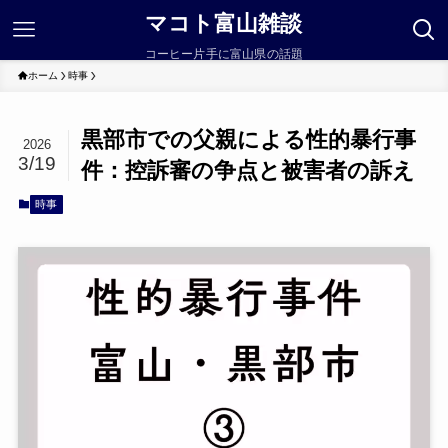
マコト富山雑談
コーヒー片手に富山県の話題
ホーム
時事
黒部市での父親による性的暴行事
2026
3/19
件：控訴審の争点と被害者の訴え
時事