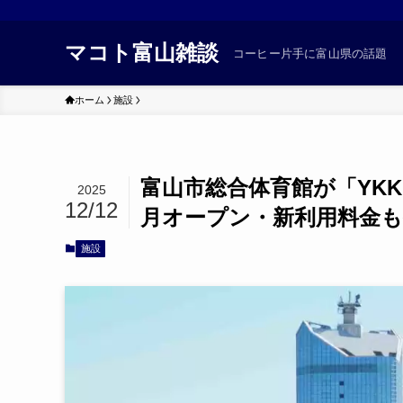
マコト富山雑談
コーヒー片手に富山県の話題
ホーム
施設
富山市総合体育館が「YKK 
2025
12/12
月オープン・新利用料金も
施設