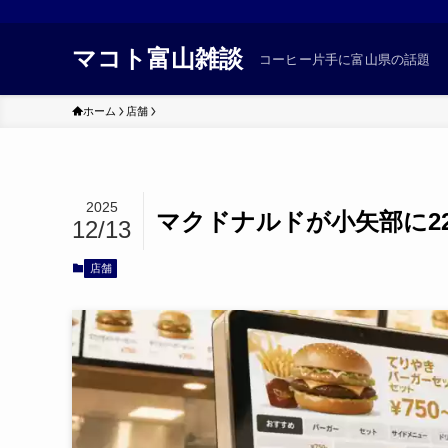
マコト富山雑談
コーヒー片手に富山県の話題
ホーム
店舗
2025
マクドナルドが小矢部に2
12/13
店舗