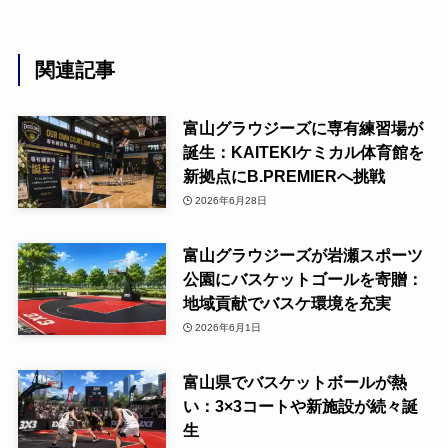
関連記事
富山グラウジーズに専有練習場が
誕生：KAITEKIケミカル体育館を
新拠点にB.PREMIERへ挑戦
2026年6月28日
富山グラウジーズが岩瀬スポーツ
公園にバスケットゴールを寄贈：
地域貢献でバスケ環境を充実
2026年6月1日
富山県でバスケットボールが熱
い：3×3コートや新施設が続々誕
生