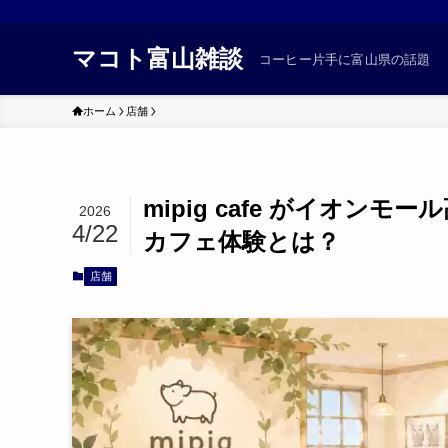
マコト富山雑談
コーヒー片手に富山県の話題
ホーム
店舗
mipig cafe がイオ
2026
4/22
カフェ体験とは？
店舗