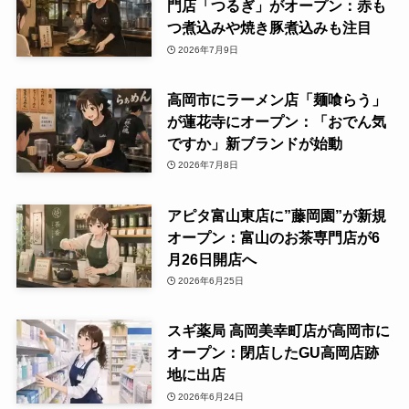
門店「つるぎ」がオープン：赤も
つ煮込みや焼き豚煮込みも注目
2026年7月9日
高岡市にラーメン店「麺喰らう」
が蓮花寺にオープン：「おでん気
ですか」新ブランドが始動
2026年7月8日
アピタ富山東店に”藤岡園”が新規
オープン：富山のお茶専門店が6
月26日開店へ
2026年6月25日
スギ薬局 高岡美幸町店が高岡市に
オープン：閉店したGU高岡店跡
地に出店
2026年6月24日