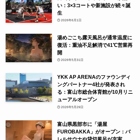
い：3×3コートや新施設が続々誕
生
2026年6月1日
湯めごこち露天風呂が通常温度に
復活：重油不足解消で41℃営業再
開
2026年5月31日
YKK AP ARENAのファウンディ
ングパートナー4社が発表され
る：富山市総合体育館が10月リニ
ューアルオープン
2026年5月29日
富山県黒部市に「湯屋
FUROBAKKA」がオープン：バ
レルサウナや貸切風呂が充実