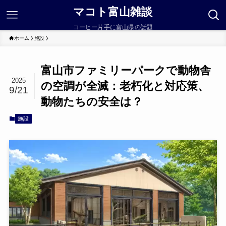
マコト富山雑談
コーヒー片手に富山県の話題
ホーム
施設
富山市ファミリーパークで動物舎
2025
の空調が全滅：老朽化と対応策、
9/21
動物たちの安全は？
施設