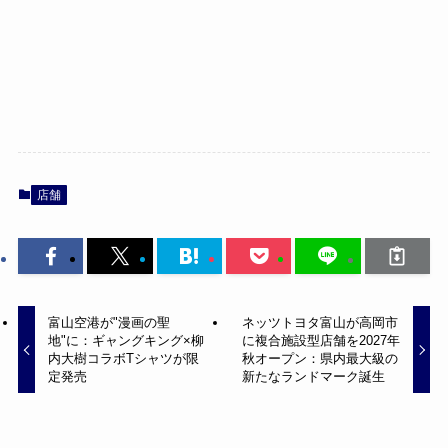
店舗
富山空港が"漫画の聖
ネッツトヨタ富山が高岡市
地"に：ギャングキング×柳
に複合施設型店舗を2027年
内大樹コラボTシャツが限
秋オープン：県内最大級の
定発売
新たなランドマーク誕生