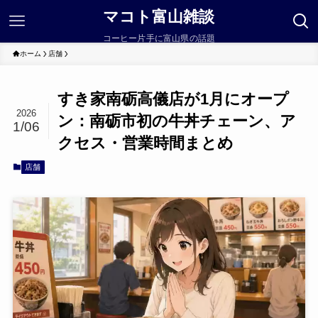
マコト富山雑談
コーヒー片手に富山県の話題
ホーム
店舗
すき家南砺高儀店が1月にオープ
2026
ン：南砺市初の牛丼チェーン、ア
1/06
クセス・営業時間まとめ
店舗