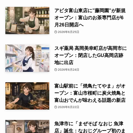
アピタ富山東店に”藤岡園”が新規
オープン：富山のお茶専門店が6
月26日開店へ
2026年6月25日
スギ薬局 高岡美幸町店が高岡市に
オープン：閉店したGU高岡店跡
地に出店
2026年6月24日
富山駅前に「焼鳥たてやま」がオ
ープン：富山市桜町に炭火焼鳥と
富山おでんが味わえる話題の新店
2026年6月22日
魚津市に「まぜそば なおじ 魚津
店」誕生：なおじグループ初のま