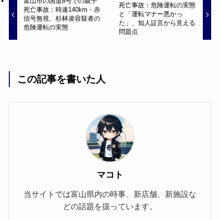
富山市の国道8号での親子
死亡事故：危険運転の実態
死亡事故：時速140km・赤
と「運転マナー悪かっ
信号無視、杉林凌容疑者の
た」、知人証言から見える
危険運転の実態
問題点
この記事を書いた人
マコト
当サイトでは富山県内の時事、新店舗、新施設な
どの話題を扱っています。