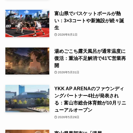
富山県でバスケットボールが熱
い：3×3コートや新施設が続々誕
生
2026年6月1日
湯めごこち露天風呂が通常温度に
復活：重油不足解消で41℃営業再
開
2026年5月31日
YKK AP ARENAのファウンディ
ングパートナー4社が発表され
る：富山市総合体育館が10月リニ
ューアルオープン
2026年5月29日