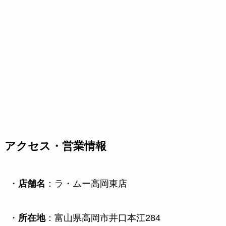
アクセス・営業情報
・
店舗名
：ラ・ムー高岡東店
・
所在地
：富山県高岡市井口本江284