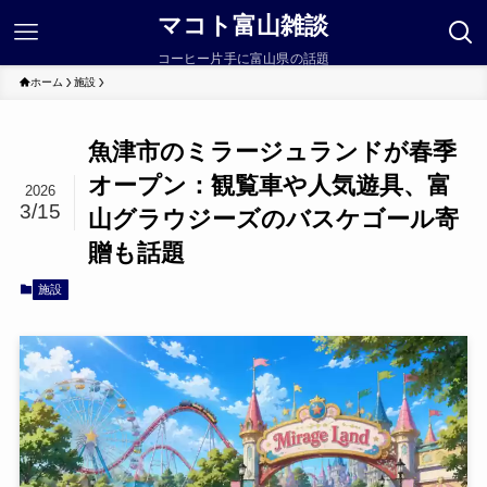
マコト富山雑談
コーヒー片手に富山県の話題
ホーム
施設
魚津市のミラージュランドが春季
オープン：観覧車や人気遊具、富
2026
3/15
山グラウジーズのバスケゴール寄
贈も話題
施設