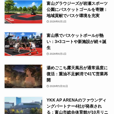
富山グラウジーズが岩瀬スポーツ
公園にバスケットゴールを寄贈：
地域貢献でバスケ環境を充実
2026年6月1日
富山県でバスケットボールが熱
い：3×3コートや新施設が続々誕
生
2026年6月1日
湯めごこち露天風呂が通常温度に
復活：重油不足解消で41℃営業再
開
2026年5月31日
YKK AP ARENAのファウンディ
ングパートナー4社が発表され
る：富山市総合体育館が10月リニ