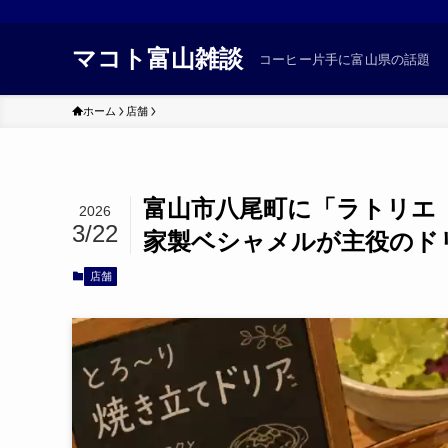
マコト富山雑談
コーヒー片手に富山県の話題
ホーム
店舗
富山市八尾町に「ラトリエ ド
2026
3/22
家製ベシャメルが主役のド
店舗