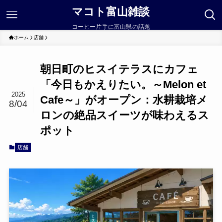
マコト富山雑談
コーヒー片手に富山県の話題
ホーム
店舗
朝日町のヒスイテラスにカフェ
「今日もかえりたい。～Melon et
2025
Cafe～」がオープン：水耕栽培メ
8/04
ロンの絶品スイーツが味わえるス
ポット
店舗