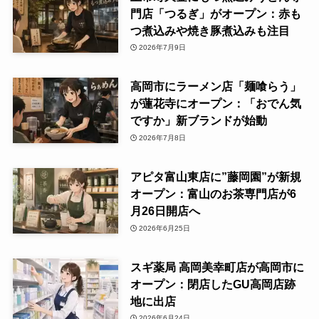
門店「つるぎ」がオープン：赤も
つ煮込みや焼き豚煮込みも注目
2026年7月9日
高岡市にラーメン店「麺喰らう」
が蓮花寺にオープン：「おでん気
ですか」新ブランドが始動
2026年7月8日
アピタ富山東店に”藤岡園”が新規
オープン：富山のお茶専門店が6
月26日開店へ
2026年6月25日
スギ薬局 高岡美幸町店が高岡市に
オープン：閉店したGU高岡店跡
地に出店
2026年6月24日