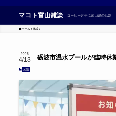
マコト富山雑談
コーヒー片手に富山県の話題
ホーム
施設
2026
砺波市温水プールが臨時休
4/13
施設