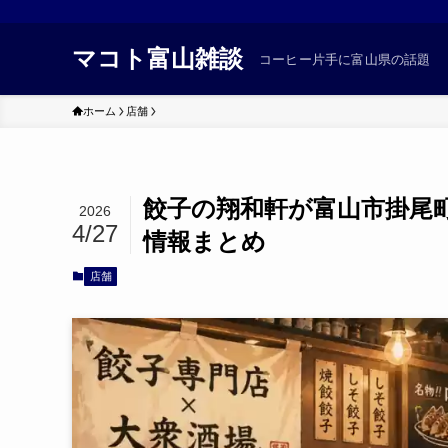
マコト富山雑談
コーヒー片手に富山県の話題
ホーム
店舗
餃子の翔和軒が富山市掛尾
2026
4/27
情報まとめ
店舗