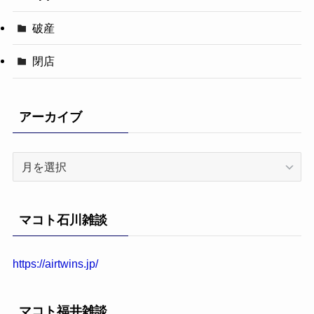
破産
閉店
アーカイブ
ア
ー
カ
イ
マコト石川雑談
ブ
https://airtwins.jp/
マコト福井雑談