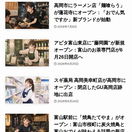
高岡市にラーメン店「麺喰らう」
が蓮花寺にオープン：「おでん気
ですか」新ブランドが始動
2026年7月8日
アピタ富山東店に”藤岡園”が新規
オープン：富山のお茶専門店が6
月26日開店へ
2026年6月25日
スギ薬局 高岡美幸町店が高岡市に
オープン：閉店したGU高岡店跡
地に出店
2026年6月24日
富山駅前に「焼鳥たてやま」がオ
ープン：富山市桜町に炭火焼鳥と
富山おでんが味わえる話題の新店