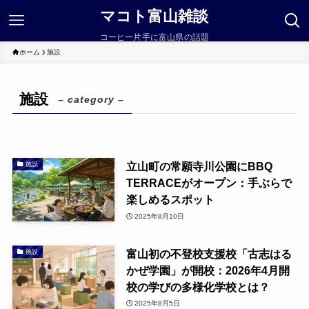
マコト富山雑談
コーヒー片手に富山県の話題
ホーム
施設
施設
– category –
立山町の常願寺川公園にBBQ
施設
TERRACEがオープン：手ぶらで
楽しめるスポット
2025年8月10日
富山初の不登校支援校「古志はる
施設
かぜ学園」が開校：2026年4月開
校の学びの多様化学校とは？
2025年8月5日